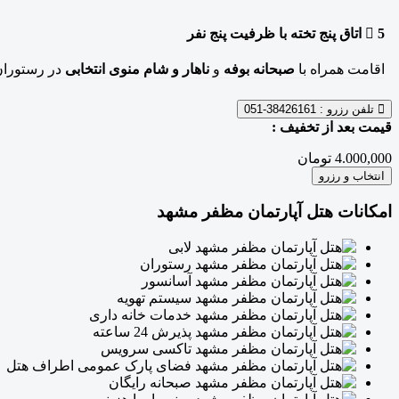
5
اتاق پنج تخته
با ظرفیت پنج نفر
اقامت همراه با
صبحانه بوفه
و
ناهار و شام منوی انتخابی
در رستوران
تلفن رزرو :
38426161-051
قیمت بعد از تخفیف :
4.000,000 تومان
انتخاب و رزرو
امکانات هتل آپارتمان مظفر مشهد
لابی
رستوران
آسانسور
سیستم تهویه
خدمات خانه داری
پذیرش 24 ساعته
تاکسی سرویس
فضای پارک عمومی اطراف هتل
صبحانه رایگان