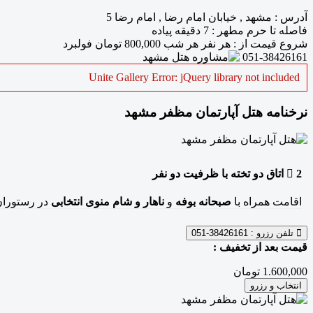
آدرس
:
مشهد , خیابان امام رضا , امام رضا 5
فاصله تا حرم مطهر
: 7 دقیقه پیاده
شروع قیمت از
: هر نفر هر شب
800,000
تومان فولبرد
051-38426161
Unite Gallery Error: jQuery library not included
نرخنامه هتل آپارتمان مظفر مشهد
2
اتاق دو تخته
با ظرفیت دو نفر
اقامت همراه با
صبحانه بوفه
و
ناهار و شام منوی انتخابی
در رستوران
تلفن رزرو :
38426161-051
قیمت بعد از تخفیف :
1.600,000 تومان
انتخاب و رزرو