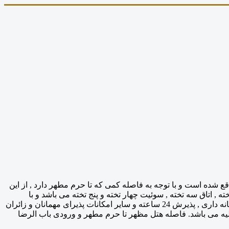
 هتل آپارتمان قیمت مناسب و کیفیت تمیز مشهد مقدس می باشد که در خیابان امام رضا 5 , سرشور 25 واقع شده است و با توجه به فاصله کمی که تا حرم مطهر دارد , از این
ته , اتاق سه تخته , سوئیت چهار تخته و پنج تخته می باشد و با
پرسنلی حرفه ای و با امکاناتی نظیر لابی , رستوران , کافی شاپ , لاندری , آسانسور , صبحانه , امکان پخت و پز در برخی واحد ها , خدمات خانه داری , پذیرش 24 ساعته و سایر امکانات پذیرای مهمانان و زائران
یه می باشد. فاصله هتل مظهر تا حرم مطهر و ورودی باب الرضا