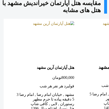
مقایسه هتل آپارتمان خیراندیش مشهد با
هتل های مشابه
مشهد
ه
هتل آپارتمان آرین مشهد
0
800,000
تومان
ر شب
ف
فولبرد هر نفر هر شب
 امام رضا 5
م
مشهد , خیابان امام رضا , امام رضا 3
5 دقیقه پیاده تا
5 دقیقه پیاده تا حرم مطهر
شاپ
ر
رستوران , لابی , کافی شاپ
ه
هتل نوساز افتتاح سال 1396