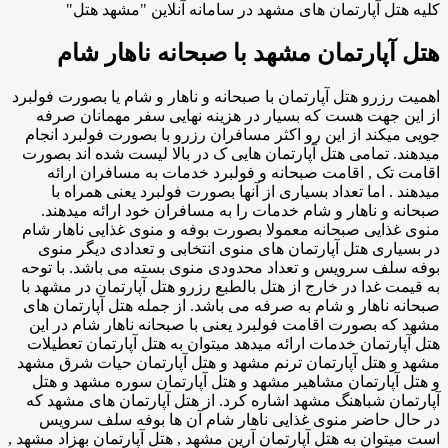
کلیه هتل آپارتمان های مشهد در سامانه آنلاین "مشهد هتل"
هتل آپارتمان مشهد با صبحانه ناهار شام
اهمیت رزرو هتل آپارتمان با صبحانه و ناهار و شام یا بصورت فولبرد
از این جهت هست که بسیار در هزینه نهایی سفر مهمانان صرفه
جویی میکند از این رو اکثر مسافران رزرو با بصورت فولبرد انجام
میدهند. تمامی هتل آپارتمان هایی ک در بالا لیست شده اند بصورت
اقامت تک , اقامت صبحانه و فولبرد خدمات به مسافران ارائه
میدهند . اما تعداد بسیاری از آنها بصورت فولبرد یعنی همراه با
صبحانه و ناهار و شام خدمات را به مسافران خود ارائه میدهند.
منوی غذایی صبحانه معمولا بصورت بوفه و منوی غذایی ناهار شام
در بسیاری هتل آپارتمان های منوی انتخابی و تعدادی دیگر منوی
بوفه سلف سرویس و تعداد محدودی منوی بسته می باشد. با توحه
به قیمت غدا در خارج از هتل بالطبع رزرو هتل آپارتمان در مشهد با
صبحانه ناهار و شام به صرفه می باشد. از جمله هتل آپارتمان های
مشهد که بصورت اقامت فولبرد یعنی با صبحانه ناهار شام در این
هتل آپارتمان خدمات ارائه میدهد میتوان به هتل آپارتمان تعطیلات
مشهد و هتل آپارتمان ترنم مشهد و هتل آپارتمان حیات شرق مشهد
و هتل آپارتمان مشاهیر مشهد و هتل آپارتمان سوره مشهد و هتل
آپارتمان شباهنگ مشهد اشاره کرد. از هتل آپارتمان های مشهد که
در حال حاضر منوی غذایی ناهار شام آن ها بوفه سلف سرویس
است میتوان به هتل آپارتمان آرین مشهد , هتل آپارتمان بهزاد مشهد ,