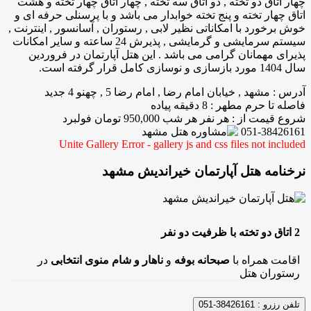
چهار اتاق دو تخته , دو اتاق سه تخته , چهار اتاق چهار تخته و هشت
اتاق چهار تخته و پنج تخته خوابدار می باشد و با پرسنلی حرفه ای و
خوش برخورد با امکاناتی نظیر لابی , رستوران , آسانسور , اینترنت ,
سیستم سرمایشی و گرمایشی , پذیرش 24 ساعته و سایر امکانات
پذیرای مهمانان گرامی می باشد . این هتل آپارتمان در فروردین
سال 1404 مورد بازسازی و نوسازی کامل قرار گرفته است.
آدرس
:
مشهد , خیابان امام رضا , امام رضا 5 , چهنو 4 جدید
فاصله تا حرم مطهر
: 8 دقیقه پیاده
شروع قیمت از
: هر نفر هر شب
950,000
تومان فولبرد
051-38426161
Unite Gallery Error - gallery js and css files not included
نرخنامه هتل آپارتمان خیراندیش مشهد
2
اتاق دو تخته
با ظرفیت دو نفر
اقامت همراه با
صبحانه بوفه
و
ناهار و شام منوی انتخابی
در
رستوران هتل
تلفن رزرو :
38426161-051