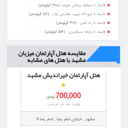
فاصله تا منطقه ییلاقی طرقبه:
(۲۶٫۰ کیلومتر)
فاصله تا فرودگاه شهید هاشمی نژاد:
(۷٫۶ کیلومتر)
فاصله تا راه آهن:
(۳٫۹ کیلومتر)
فاصله تا پایانه مسافربری:
(۵٫۴ کیلومتر)
مقایسه هتل آپارتمان میزبان
مشهد با هتل های مشابه
هتل آپارتمان خیراندیش مشهد
700,000
تومان
فولبرد هر نفر هر شب
مشهد , خیابان امام رضا , امام رضا 5