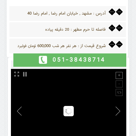
آدرس
مشهد , خیابان امام رضا , امام رضا 40
:
فاصله تا حرم مطهر
: 20 دقیقه پیاده
شروع قیمت از
600,000
: هر نفر هر شب
تومان فولبرد
051-38438714