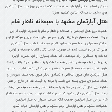
مرکز رزرو
هتل آپارتمان مشهد
معرفی و رزرو هتل آپارتمان های مشهد با
نمایش تصاویر هتل آپارتمان ها قیمت و تخفیف های بروز کلیه هتل آپارتمان
های مشهد در سامانه آنلاین "مشهد هتل"
هتل آپارتمان مشهد با صبحانه ناهار شام
اهمیت رزرو هتل آپارتمان با صبحانه و ناهار و شام یا بصورت فولبرد از این
جهت هست که بسیار در هزینه نهایی سفر مهمانان صرفه جویی میکند از این
رو اکثر مسافران رزرو با بصورت فولبرد انجام میدهند. تمامی هتل آپارتمان
هایی ک در بالا لیست شده اند بصورت اقامت تک , اقامت صبحانه و فولبرد
خدمات به مسافران ارائه میدهند . اما تعداد بسیاری از آنها بصورت فولبرد
یعنی همراه با صبحانه و ناهار و شام خدمات را به مسافران خود ارائه میدهند.
منوی غذایی صبحانه معمولا بصورت بوفه و منوی غذایی ناهار شام در بسیاری
هتل آپارتمان های منوی انتخابی و تعدادی دیگر منوی بوفه سلف سرویس و
تعداد محدودی منوی بسته می باشد. با توحه به قیمت غدا در خارج از هتل
بالطبع رزرو هتل آپارتمان در مشهد با صبحانه ناهار و شام به صرفه می باشد. از
جمله هتل آپارتمان های مشهد که بصورت اقامت فولبرد یعنی با صبحانه ناهار
شام در این هتل آپارتمان خدمات ارائه میدهد میتوان به هتل آپارتمان
تعطیلات مشهد و هتل آپارتمان ترنم مشهد و هتل آپارتمان حیات شرق