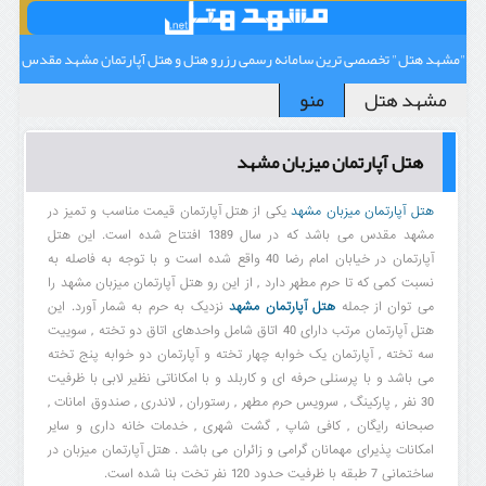
"مشهد هتل" تخصصی ترین سامانه رسمی رزرو هتل و هتل آپارتمان مشهد مقدس
مشهد هتل
منو
هتل آپارتمان میزبان مشهد
هتل آپارتمان میزبان مشهد
یکی از هتل آپارتمان قیمت مناسب و تمیز در
مشهد مقدس می باشد که در سال 1389 افتتاح شده است. این هتل
آپارتمان در خیابان امام رضا 40 واقع شده است و با توجه به فاصله به
نسبت کمی که تا حرم مطهر دارد , از این رو هتل آپارتمان میزبان مشهد را
می توان از جمله
هتل آپارتمان مشهد
نزدیک به حرم به شمار آورد. این
هتل آپارتمان مرتب دارای 40 اتاق شامل واحدهای اتاق دو تخته , سوییت
سه تخته , آپارتمان یک خوابه چهار تخته و آپارتمان دو خوابه پنج تخته
می باشد و با پرسنلی حرفه ای و کاربلد و با امکاناتی نظیر لابی با ظرفیت
30 نفر , پارکینگ , سرویس حرم مطهر , رستوران , لاندری , صندوق امانات ,
صبحانه رایگان , کافی شاپ , گشت شهری , خدمات خانه داری و سایر
امکانات پذیرای مهمانان گرامی و زائران می باشد . هتل آپارتمان میزبان در
ساختمانی 7 طبقه با ظرفیت حدود 120 نفر تخت بنا شده است.