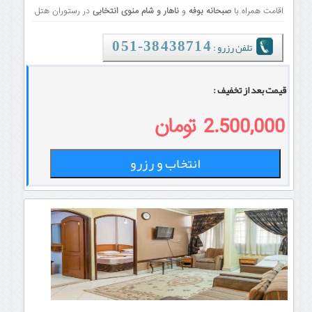
اقامت همراه با
صبحانه بوفه
و
ناهار و شام منوی انتخابی
در رستوران هتل
تلفن رزرو :
38438714-051
قیمت بعد از تخفیف :
2.500,000 تومان
انتخاب و رزرو