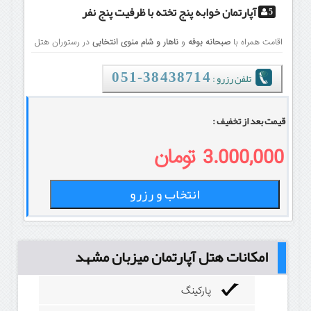
آپارتمان خوابه پنج تخته
با ظرفیت پنج نفر
5
اقامت همراه با
صبحانه بوفه
و
ناهار و شام منوی انتخابی
در رستوران هتل
تلفن رزرو :
38438714-051
قیمت بعد از تخفیف :
3.000,000 تومان
انتخاب و رزرو
امکانات هتل آپارتمان میزبان مشهد
پارکینگ