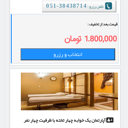
تلفن رزرو :
38438714-051
قیمت بعد از تخفیف :
1.800,000 تومان
انتخاب و رزرو
آپارتمان یک خوابه چهار تخته
با ظرفیت چهار نفر
4