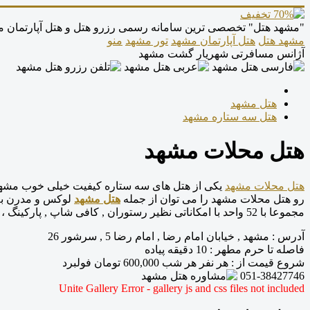
"مشهد هتل" تخصصی ترین سامانه رسمی رزرو هتل و هتل آپارتمان
مشهد هتل
هتل آپارتمان مشهد
تور مشهد
منو
آژانس مسافرتی شهریار گشت مشهد
هتل مشهد
هتل سه ستاره مشهد
هتل محلات مشهد
هتل محلات مشهد
یکی از هتل های سه ستاره کیفیت خیلی خوب مشهد می
رو هتل محلات مشهد را می توان از جمله
هتل مشهد
لوکس و مدرن به ش
مجموعا با 52 واحد با امکاناتی نظیر رستوران , کافی شاپ , پارکینگ ، روزنامه رایگان , سیستم سرمایش و گرمایش , اینترنت وایرلس و سایر امکانات پذیرای مهمانان گرامی و زائران و مسافران می باشد .
آدرس
:
مشهد , خیابان امام رضا , امام رضا 5 , سرشور 26
فاصله تا حرم مطهر
: 10 دقیقه پیاده
شروع قیمت از
: هر نفر هر شب
600,000
تومان فولبرد
051-38427746
Unite Gallery Error - gallery js and css files not included