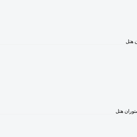
 هتل
وران هتل