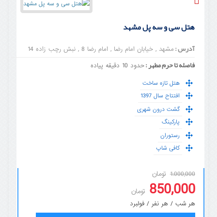
هتل سی و سه پل مشهد
آدرس :
مشهد , خیابان امام رضا , امام رضا 8 , نبش رچب زاده 14
فاصله تا حرم مطهر :
حدود 10 دقیقه پیاده
هتل تازه ساخت
افتتاح سال 1397
گشت درون شهری
پارکینگ
رستوران
کافی شاپ
تومان
1.000,000
850,000
تومان
هر شب / هر نفر / فولبرد