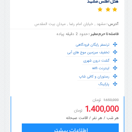
هتل اطلس مشهد
آدرس :
مشهد , خیابان امام رضا , میدان بیت المقدس
فاصله تا حرم مطهر :
حدود 2 دقیقه پیاده
ترنسفر رایگان فرودگاهی
تخفیف سرزمین موج های آبی
گشت درون شهری
اینترنت wifi
رستوران و کافی شاپ
پارکینگ
تومان
1.650,000
1.400,000
تومان
هر شب / هر نفر / اقامت صبحانه
اطلاعات بیشتر