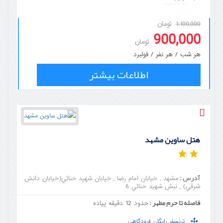
تومان
1.100,000
900,000
تومان
هر شب / هر نفر / فولبرد
اطلاعات بیشتر
هتل ساوین مشهد
آدرس :
مشهد , خیابان امام رضا , خيابان شهيد حنائي(خيابان دانش
شرقي) , نبش شهيد حنائي 6
فاصله تا حرم مطهر :
حدود 12 دقیقه پیاده
ترنسفر رایگان فرودگاهی