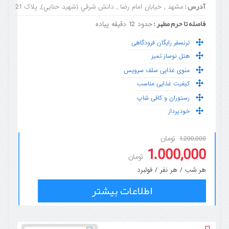
آدرس :
مشهد , خیابان امام رضا , دانش شرقي (شهيد حنايي), پلاک 21
فاصله تا حرم مطهر :
حدود 12 دقیقه پیاده
ترنسفر رایگان فرودگاهی
هتل نوساز تمیز
منوی غذایی سلف سرویس
کیفیت غذایی مناسب
رستوران و کافی شاپ
خودپرداز
تومان
1.200,000
1.000,000
تومان
هر شب / هر نفر / فولبرد
اطلاعات بیشتر