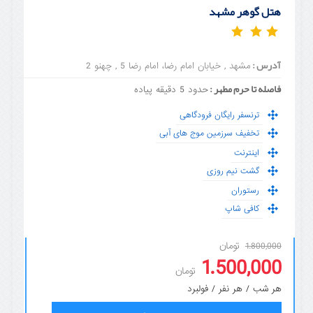
هتل گوهر مشهد
آدرس :
مشهد , خیابان امام رضا، امام رضا 5 , چهنو 2
فاصله تا حرم مطهر :
حدود 5 دقیقه پیاده
ترنسفر رایگان فرودگاهی
تخفیف سرزمین موج های آبی
اینترنت
گشت نیم روزی
رستوران
کافی شاپ
تومان
1.800,000
1.500,000
تومان
هر شب / هر نفر / فولبرد