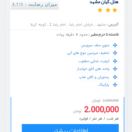
هتل کیان مشهد
میزان رضایت : 3.7/5
آدرس :
مشهد , خیابان امام رضا , امام رضا 2 , کوچه کربلا
فاصله تا حرم مطهر :
حدود 4 دقیقه پیاده
منوی سلف سرویس
تخفیف سرزمین موج های آبی
کیفیت غذایی مطلوب
واحد های اتاق خوابدار
رستوران و کافی شاپ
پارکینگ
تومان
2.500,000
2.000,000
تومان
هر شب / هر نفر / فولبرد
اطلاعات بیشتر