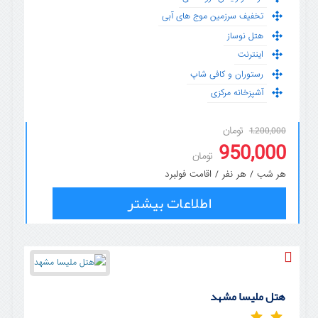
تخفیف سرزمین موج های آبی
هتل نوساز
اینترنت
رستوران و کافی شاپ
آشپزخانه مرکزی
تومان
1.200,000
950,000
تومان
هر شب / هر نفر / اقامت فولبرد
اطلاعات بیشتر
هتل ملیسا مشهد