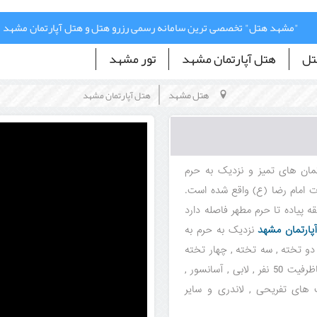
"مشهد هتل" تخصصی ترین سامانه رسمی رزرو هتل و هتل آپارتمان مشهد
تل
هتل آپارتمان مشهد
تور مشهد
هتل مشهد
هتل آپارتمان مشهد
مان های تمیز و نزدیک به حرم
 امام رضا (ع) واقع شده است.
رتمان در خیابان امام رضا 3 قرار گرفته است و حدود 5 دقیقه پیاده تا حرم مطهر فاصله دارد
پارتمان مشهد
نزدیک به حرم به
دو تخته , سه تخته , چهار تخته
و آپارتمان دو خوابه پنج تخته می باشد و با امکاناتی نظیر رستوران باظرفیت 50 نفر , لابی , آسانسور ,
عته , اینترنت , گشت های تفریحی , لاندری و سایر