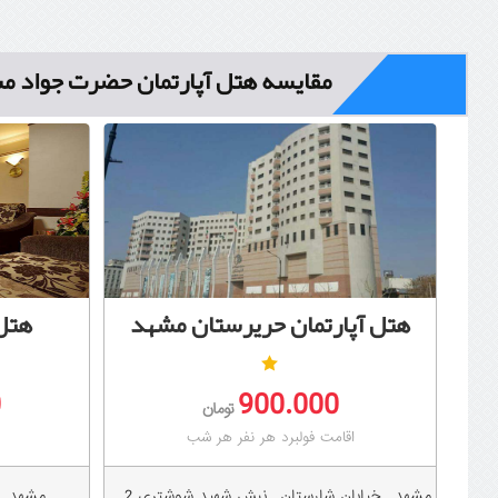
مقایسه هتل آپارتمان حضرت جواد مش
هتل آپارتمان حریرستان مشهد
هتل 
0
900.000
تومان
اقامت فولبرد هر نفر هر شب
مشهد , خیابان شارستان , نبش شهيد شوشتري 2
مشهد , خ