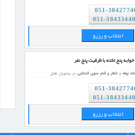
38427746-0
051-3843344
انتخاب و رزرو
 خوابه پنج تخته
با ظرفیت پنج نفر
نه بوفه
و
ناهار و شام منوی انتخابی
در رستوران هتل
38427746-0
051-3843344
انتخاب و رزرو