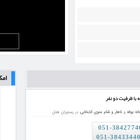
امک
ه
با ظرفیت دو نفر
نه بوفه
و
ناهار و شام منوی انتخابی
در رستوران هتل
38427746-0
051-3843344