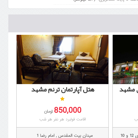
ق مشهد
هتل آپارتمان ترنم مشهد
850,000
تومان
ب
اقامت فولبرد هر نفر هر شب
10
میدان بیت المقدس , امام رضا 1