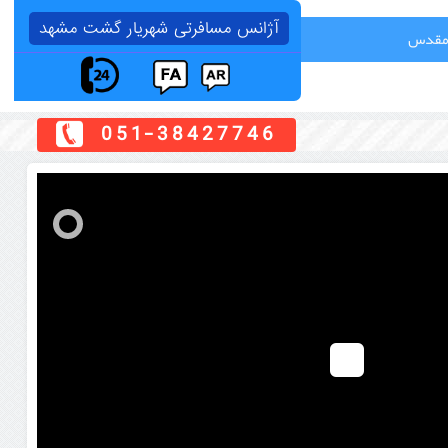
آژانس مسافرتی شهریار گشت مشهد
 مقدس
051-38427746