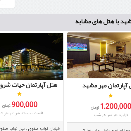
هد با هتل های مشابه
هتل آپارتمان حیات شر
آپارتمان مهر مشهد
900,000
1.200,00
تومان
تومان
اقامت صبحانه هر نفر هر ش
فولبرد هر نفر هر شب
خیابان نواب صفوی , بین نواب صفوی 12 و 
یابان امام رضا , امام رضا 2