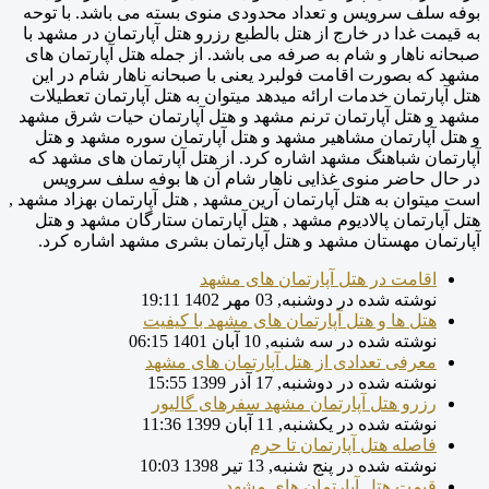
بوفه سلف سرویس و تعداد محدودی منوی بسته می باشد. با توحه
به قیمت غدا در خارج از هتل بالطبع رزرو هتل آپارتمان در مشهد با
صبحانه ناهار و شام به صرفه می باشد. از جمله هتل آپارتمان های
مشهد که بصورت اقامت فولبرد یعنی با صبحانه ناهار شام در این
هتل آپارتمان خدمات ارائه میدهد میتوان به هتل آپارتمان تعطیلات
مشهد و هتل آپارتمان ترنم مشهد و هتل آپارتمان حیات شرق مشهد
و هتل آپارتمان مشاهیر مشهد و هتل آپارتمان سوره مشهد و هتل
آپارتمان شباهنگ مشهد اشاره کرد. از هتل آپارتمان های مشهد که
در حال حاضر منوی غذایی ناهار شام آن ها بوفه سلف سرویس
است میتوان به هتل آپارتمان آرین مشهد , هتل آپارتمان بهزاد مشهد ,
هتل آپارتمان پالادیوم مشهد , هتل آپارتمان ستارگان مشهد و هتل
آپارتمان مهستان مشهد و هتل آپارتمان بشری مشهد اشاره کرد.
اقامت در هتل آپارتمان های مشهد
نوشته شده در دوشنبه, 03 مهر 1402 19:11
هتل ها و هتل آپارتمان های مشهد با کیفیت
نوشته شده در سه شنبه, 10 آبان 1401 06:15
معرفی تعدادی از هتل آپارتمان های مشهد
نوشته شده در دوشنبه, 17 آذر 1399 15:55
رزرو هتل آپارتمان مشهد سفرهای گالیور
نوشته شده در یکشنبه, 11 آبان 1399 11:36
فاصله هتل آپارتمان تا حرم
نوشته شده در پنج شنبه, 13 تیر 1398 10:03
قیمت هتل آپارتمان های مشهد