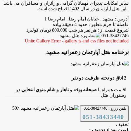
سایر امکانات پذیرای مهمانان گرامی و زائران و مسافران می باشد
. این هتل آپارتمان در سال 1402 افتتاح شده است
آدرس
:
مشهد , خیابان امام رضا , امام رضا 1
فاصله تا حرم مطهر
: حدود 4 دقیقه پیاده
شروع قیمت از
: هر نفر هر شب
800,000
تومان فولبرد
051-38427746
Unite Gallery Error - gallery js and css files not included
نرخنامه هتل آپارتمان زعفرانیه مشهد
2
اتاق دو تخته
ظرفیت دو نفر
اقامت همراه با
صبحانه بوفه
و
ناهار و شام منوی انتخابی
در
رستوران هتل
50٪
تلفن رزرو :
38427746-051
051-38433440
تخفیف
قیمت بعد از تخفیف :