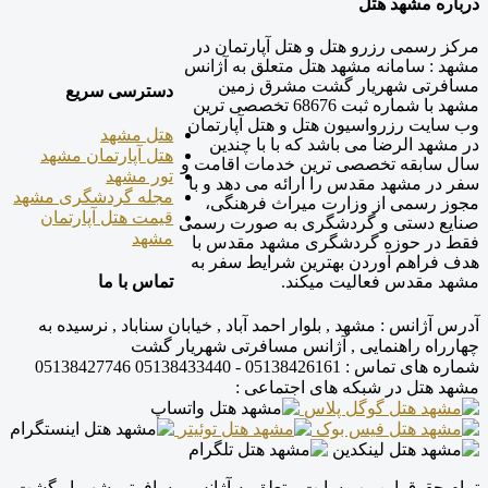
درباره مشهد هتل
مرکز رسمی رزرو هتل و هتل آپارتمان در
مشهد : سامانه مشهد هتل متعلق به آژانس
مسافرتی شهریار گشت مشرق زمین
دسترسی سریع
مشهد با شماره ثبت 68676 تخصصی ترین
وب سایت رزرواسیون هتل و هتل آپارتمان
هتل مشهد
در مشهد الرضا می باشد که با با چندین
هتل آپارتمان مشهد
سال سابقه تخصصی ترین خدمات اقامت و
تور مشهد
سفر در مشهد مقدس را ارائه می دهد و با
مجله گردشگری مشهد
مجوز رسمی از وزارت میراث فرهنگی،
قیمت هتل آپارتمان
صنایع دستی و گردشگری به صورت رسمی
مشهد
فقط در حوزه گردشگری مشهد مقدس با
هدف فراهم آوردن بهترین شرایط سفر به
تماس با ما
مشهد مقدس فعالیت میکند.
آدرس آژانس :
مشهد , بلوار احمد آباد , خیابان سناباد , نرسیده به
چهارراه راهنمایی , آژانس مسافرتی شهریار گشت
شماره های تماس :
05138426161 - 05138433440
05138427746
مشهد هتل در شبکه های اجتماعی :
تمام حقوق این وب سایت متعلق به آژانس مسافرتی شهریار گشت