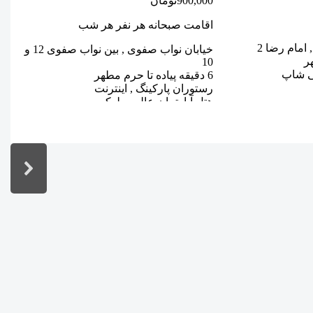
900,000
تومان
0
اقامت صبحانه هر نفر هر شب
ا
 امام رضا 2
خیابان نواب صفوی , بین نواب صفوی 12 و
م
10
2 دقیقه پیاده تا
فی شاپ
6 دقیقه پیاده تا حرم مطهر
ر
رستوران پارکینگ , اینترنت
ه
هتل آپارتمان عالی و لوکس
ف
قیمت مناسب نسبت به خدمات
م
پرسنل مجرب و حرفه ای
ک
کیفیت غذایی عالی
م
منوی غذایی انتخابی
م
میزان رضایت مهمانان 90 درصد
ا
اطلاعات بیشتر