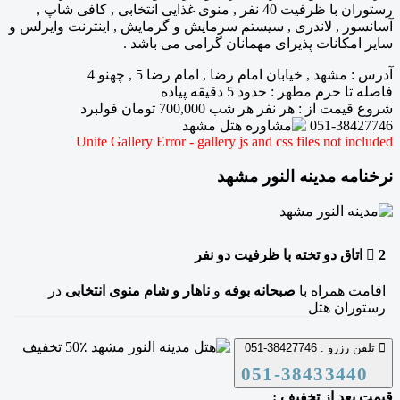
رستوران با ظرفیت 40 نفر , منوی غذایی انتخابی , کافی شاپ ,
آسانسور , لاندری , سیستم سرمایش و گرمایش , اینترنت وایرلس و
سایر امکانات پذیرای مهمانان گرامی می باشد .
آدرس
:
مشهد , خیابان امام رضا , امام رضا 5 , چهنو 4
فاصله تا حرم مطهر
: حدود 5 دقیقه پیاده
شروع قیمت از
: هر نفر هر شب
700,000
تومان فولبرد
051-38427746
Unite Gallery Error - gallery js and css files not included
نرخنامه مدینه النور مشهد
2
اتاق دو تخته
با ظرفیت دو نفر
اقامت همراه با
صبحانه بوفه
و
ناهار و شام منوی انتخابی
در
رستوران هتل
50٪ تخفیف
تلفن رزرو :
38427746-051
051-38433440
قیمت بعد از تخفیف :