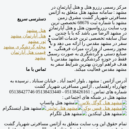
مرکز رسمی رزرو هتل و هتل آپارتمان در
مشهد : سامانه مشهد هتل متعلق به آژانس
مسافرتی شهریار گشت مشرق زمین
دسترسی سریع
مشهد با شماره ثبت 68676 تخصصی ترین
وب سایت رزرواسیون هتل و هتل آپارتمان
هتل مشهد
در مشهد الرضا می باشد که با با چندین
هتل آپارتمان مشهد
سال سابقه تخصصی ترین خدمات اقامت و
تور مشهد
سفر در مشهد مقدس را ارائه می دهد و با
مجله گردشگری مشهد
مجوز رسمی از وزارت میراث فرهنگی،
قیمت هتل آپارتمان
صنایع دستی و گردشگری به صورت رسمی
مشهد
فقط در حوزه گردشگری مشهد مقدس با
هدف فراهم آوردن بهترین شرایط سفر به
تماس با ما
مشهد مقدس فعالیت میکند.
آدرس آژانس :
مشهد , بلوار احمد آباد , خیابان سناباد , نرسیده به
چهارراه راهنمایی , آژانس مسافرتی شهریار گشت
شماره های تماس :
05138426161 - 05138433440
05138427746
مشهد هتل در شبکه های اجتماعی :
تمام حقوق این وب سایت متعلق به آژانس مسافرتی شهریار گشت