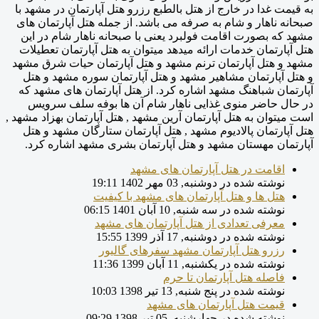
به قیمت غدا در خارج از هتل بالطبع رزرو هتل آپارتمان در مشهد با
صبحانه ناهار و شام به صرفه می باشد. از جمله هتل آپارتمان های
مشهد که بصورت اقامت فولبرد یعنی با صبحانه ناهار شام در این
هتل آپارتمان خدمات ارائه میدهد میتوان به هتل آپارتمان تعطیلات
مشهد و هتل آپارتمان ترنم مشهد و هتل آپارتمان حیات شرق مشهد
و هتل آپارتمان مشاهیر مشهد و هتل آپارتمان سوره مشهد و هتل
آپارتمان شباهنگ مشهد اشاره کرد. از هتل آپارتمان های مشهد که
در حال حاضر منوی غذایی ناهار شام آن ها بوفه سلف سرویس
است میتوان به هتل آپارتمان آرین مشهد , هتل آپارتمان بهزاد مشهد ,
هتل آپارتمان پالادیوم مشهد , هتل آپارتمان ستارگان مشهد و هتل
آپارتمان مهستان مشهد و هتل آپارتمان بشری مشهد اشاره کرد.
اقامت در هتل آپارتمان های مشهد
نوشته شده در دوشنبه, 03 مهر 1402 19:11
هتل ها و هتل آپارتمان های مشهد با کیفیت
نوشته شده در سه شنبه, 10 آبان 1401 06:15
معرفی تعدادی از هتل آپارتمان های مشهد
نوشته شده در دوشنبه, 17 آذر 1399 15:55
رزرو هتل آپارتمان مشهد سفرهای گالیور
نوشته شده در یکشنبه, 11 آبان 1399 11:36
فاصله هتل آپارتمان تا حرم
نوشته شده در پنج شنبه, 13 تیر 1398 10:03
قیمت هتل آپارتمان های مشهد
نوشته شده در چهارشنبه, 05 تیر 1398 09:29