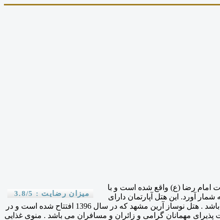
امام رضا (ع) واقع شده است و با
میزان رضایت : 3.8/5
شمار آورد. این هتل آپارتمان دارای
مجموع 30 اتاق شامل واحد های اتاق دو تخته , اتاق سه تخته , اتاق چهار تخته و آپارتمان دو خوابه شش تخته با ظرفیت کلی 100 نفر تخت می باشد . هتل نوساز آرین مشهد که در سال 1396 افتتاح شده است و در
کانات پذیرای مهمانان گرامی و زائران و مسافران می باشد . منوی غذایی