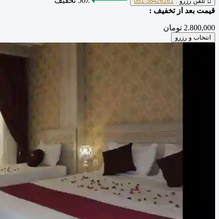
50٪ تخفیف
تلفن رزرو :
38426161-051
قیمت بعد از تخفیف :
2.800,000 تومان
انتخاب و رزرو