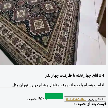
4
اتاق چهار تخته
با ظرفیت چهار نفر
اقامت همراه با
صبحانه بوفه
و
ناهار و شام
در رستوران هتل
50٪ تخفیف
تلفن رزرو :
38426161-051
قیمت بعد از تخفیف :