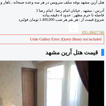
هتل آرین مشهد بوفه سلف سرویس در هر سه وعده صبحانه , ناهار و شا
آدرس
:
مشهد , خیابان امام رضا , امام رضا 3
فاصله تا حرم مطهر
: حدود 4 دقیقه پیاده
شروع قیمت از
: هر نفر هر شب
1.400,000
تومان فولبرد
051-38427746
Unite Gallery Error: jQuery library not included
قیمت هتل آرین مشهد