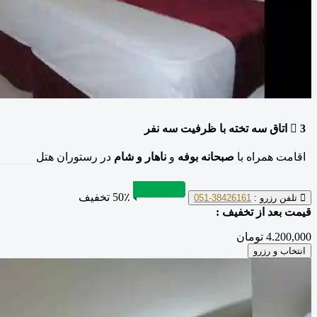
3
اتاق سه تخته
با ظرفیت سه نفر
اقامت همراه با
صبحانه بوفه
و
ناهار و شام
در رستوران هتل
50٪ تخفیف
تلفن رزرو :
38426161-051
قیمت بعد از تخفیف :
4.200,000 تومان
انتخاب و رزرو