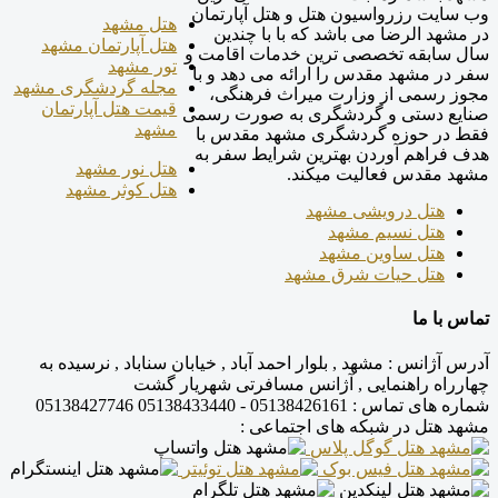
وب سایت رزرواسیون هتل و هتل آپارتمان
هتل مشهد
در مشهد الرضا می باشد که با با چندین
هتل آپارتمان مشهد
سال سابقه تخصصی ترین خدمات اقامت و
تور مشهد
سفر در مشهد مقدس را ارائه می دهد و با
مجله گردشگری مشهد
مجوز رسمی از وزارت میراث فرهنگی،
قیمت هتل آپارتمان
صنایع دستی و گردشگری به صورت رسمی
مشهد
فقط در حوزه گردشگری مشهد مقدس با
هدف فراهم آوردن بهترین شرایط سفر به
هتل نور مشهد
مشهد مقدس فعالیت میکند.
هتل کوثر مشهد
هتل درویشی مشهد
هتل نسیم مشهد
هتل ساوین مشهد
هتل حیات شرق مشهد
تماس با ما
آدرس آژانس :
مشهد , بلوار احمد آباد , خیابان سناباد , نرسیده به
چهارراه راهنمایی , آژانس مسافرتی شهریار گشت
شماره های تماس :
05138426161 - 05138433440
05138427746
مشهد هتل در شبکه های اجتماعی :