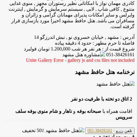
کادری مهمان نواز با امکاناتی نظیر رستوران مجهز , منوی غذایی
متنوع , کافی شاپ , لابی , سیستم سرمایش و گرمایش , اینترنت
وایرلس و سایر امکانات پذیرای مهمانان گرامی و زائران و
مسافران می باشد. هتل حافظ مشهد اخیرا مورد بازسازی قرار
گرفته است.
آدرس
:
مشهد , خیابان خسروی نو , نبش اندرزگو 14
فاصله تا حرم مطهر
: حدود 4 دقیقه پیاده
شروع قیمت از
: هر نفر هر شب
1.200,000
تومان فولبرد
051-38426161
Unite Gallery Error - gallery js and css files not included
نرخنامه هتل حافظ مشهد
2
اتاق دو تخته
با ظرفیت دو نفر
اقامت همراه با
صبحانه بوفه
و
ناهار و شام منوی بوفه سلف
سرویس
50٪ تخفیف
تلفن رزرو :
38426161-051
قیمت بعد از تخفیف :