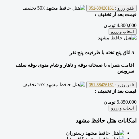
50٪ تخفیف
تلفن رزرو :
38426161-051
قیمت بعد از تخفیف :
4.800,000 تومان
انتخاب و رزرو
5
اتاق پنج تخته
با ظرفیت پنج نفر
اقامت همراه با
صبحانه بوفه
و
ناهار و شام منوی بوفه سلف
سرویس
55٪ تخفیف
تلفن رزرو :
38426161-051
قیمت بعد از تخفیف :
5.850,000 تومان
انتخاب و رزرو
امکانات هتل حافظ مشهد
رستوران
کافی شاپ