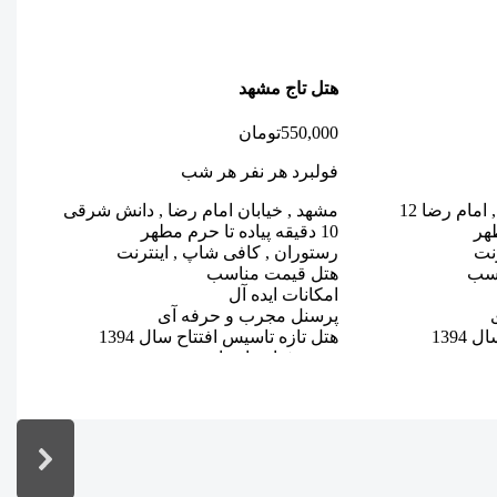
هتل تاج مشهد
هت
550,000
تومان
00
فولبرد هر نفر هر شب
فو
مام رضا 12
مشهد , خیابان امام رضا , دانش شرقی
مش
10 دقیقه پیاده تا حرم مطهر
خس
نت
رستوران , کافی شاپ , اینترنت
7 دقیقه پیاده تا حرم مطهر
سب
هتل قیمت مناسب
رس
امکانات ایده آل
هت
پرسنل مجرب و حرفه آی
مو
139
هتل تازه تاسیس افتتاح سال 1394
فا
منوی غذایی انتخابی
هت
میزان رضایت مهمانان 65 درصد
من
اطلاعات بیشتر
می
اط