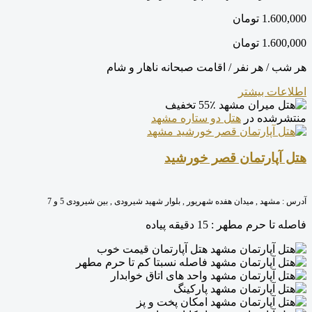
1.600,000
تومان
1.600,000
تومان
هر شب / هر نفر / اقامت صبحانه ناهار و شام
اطلاعات بیشتر
55٪ تخفیف
منتشرشده در
هتل دو ستاره مشهد
هتل آپارتمان قصر خورشید
آدرس :
مشهد , میدان هفده شهریور , بلوار شهید شیرودی , بین شیرودی 5 و 7
فاصله تا حرم مطهر :
15 دقیقه پیاده
هتل آپارتمان قیمت خوب
فاصله نسبتا کم تا حرم مطهر
واحد های اتاق خوابدار
پارکینگ
امکان پخت و پز