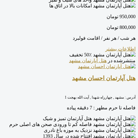
امکانات بالا در اتاق ها
950,000
تومان
800,000
تومان
هر شب / هر نفر / اقامت فولبرد
اطلاعات بیشتر
50٪ تخفیف
منتشرشده در
هتل آپارتمان مشهد
هتل آپارتمان احسان مشهد
آدرس :
مشهد , چهارراه شهدا , آیت الله بهجت 1
فاصله تا حرم مطهر :
7 دقیقه پیاده
هتل آپارتمان تمیز و شیک
فاصله کم تا ورودی صحن های اصلی حرم
نزدیک به موزه باغ نادری
افتتاح شده در سال 1393