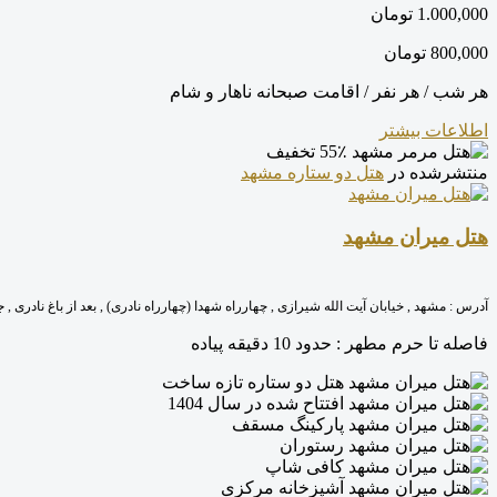
1.000,000
تومان
800,000
تومان
هر شب / هر نفر / اقامت صبحانه ناهار و شام
اطلاعات بیشتر
55٪ تخفیف
منتشرشده در
هتل دو ستاره مشهد
هتل میران مشهد
آدرس :
مشهد , خیابان آیت الله شیرازی , چهارراه شهدا (چهارراه نادری) , بعد از باغ نادری 
فاصله تا حرم مطهر :
حدود 10 دقیقه پیاده
هتل دو ستاره تازه ساخت
افتتاح شده در سال 1404
پارکینگ مسقف
رستوران
کافی شاپ
آشپزخانه مرکزی