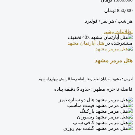
850,000
تومان
هر شب / هر نفر / فولبرد
اطلاعات بیشتر
40٪ تخفیف
منتشرشده در
هتل آپارتمان مشهد
هتل مرمر مشهد
آدرس :
مشهد , خیابان امام رضا , امام رضا 8 , نبش چهارراه سوم
فاصله تا حرم مطهر :
حدود 6 دقیقه پیاده
هتل دو ستاره تمیز
قیمت مناسب
پارکینگ
رستوران
کافی شاپ
گشت نیم روزی