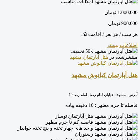
امکانات مناسب
1.000,000
تومان
900,000
تومان
هر شب / هر نفر / اقامت تک
اطلاعات بیشتر
50٪ تخفیف
منتشرشده در
هتل آپارتمان مشهد
هتل آپارتمان کیانوش مشهد
آدرس :
مشهد , خیابان امام رضا , امام رضا 10
فاصله تا حرم مطهر :
10 دقیقه پیاده
هتل آپارتمان نوساز
فاصله کم تا حرم مطهر
واحد های چهار تخته و پنج تخته خوابدار
رستوران
واحد های شیک و تمیز