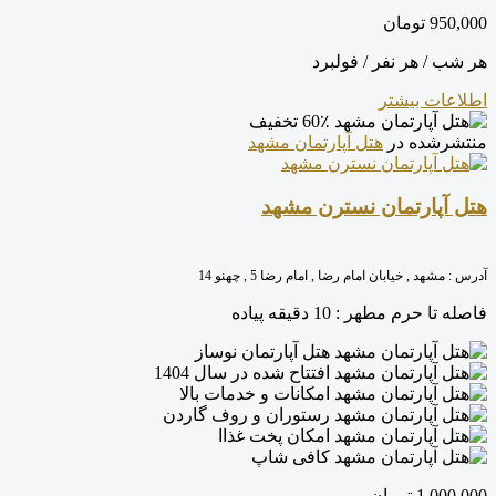
950,000
تومان
هر شب / هر نفر / فولبرد
اطلاعات بیشتر
60٪ تخفیف
منتشرشده در
هتل آپارتمان مشهد
هتل آپارتمان نسترن مشهد
آدرس :
مشهد , خیابان امام رضا , امام رضا 5 , چهنو 14
فاصله تا حرم مطهر :
10 دقیقه پیاده
هتل آپارتمان نوساز
افتتاح شده در سال 1404
امکانات و خدمات بالا
رستوران و روف گاردن
امکان پخت غذاا
کافی شاپ
1.000,000
تومان