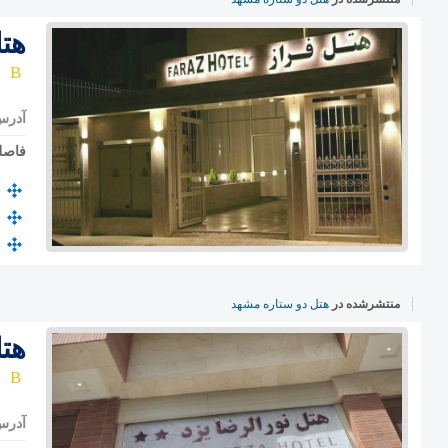
هت
آدرس
فاصل
منتشرشده در
هتل دو ستاره مشهد
هت
آدرس