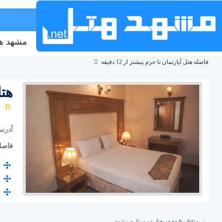
مشهد ه
فاصله هتل آپارتمان تا حرم بیشتر از 12 دقیقه
هت
آدرس
فاصل
منتشرشده در
هتل دو ستاره مشهد