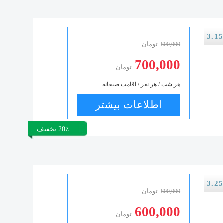
تومان
800,000
700,000
تومان
هر شب / هر نفر / اقامت صبحانه
اطلاعات بیشتر
20٪ تخفیف
تومان
800,000
600,000
تومان