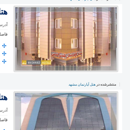
هت
آدرس
فاصل
منتشرشده در
هتل آپارتمان مشهد
هت
آدرس
فاصل