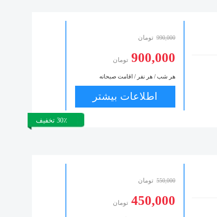
تومان
990,000
900,000
تومان
هر شب / هر نفر / اقامت صبحانه
اطلاعات بیشتر
30٪ تخفیف
تومان
550,000
450,000
تومان