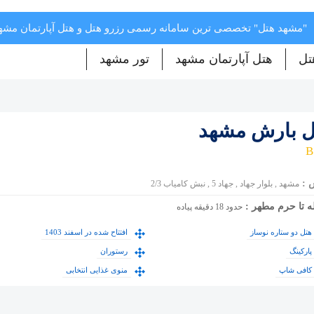
"مشهد هتل" تخصصی ترین سامانه رسمی رزرو هتل و هتل آپارتمان مش
تل
هتل آپارتمان مشهد
تور مشهد
ل بارش مشهد
 :
مشهد , بلوار جهاد , جهاد 5 , نبش کامیاب 2/3
ه تا حرم مطهر :
حدود 18 دقیقه پیاده
هتل دو ستاره نوساز
افتتاح شده در اسفند 1403
پارکینگ
رستوران
کافی شاپ
منوی غذایی انتخابی