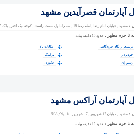
ل آپارتمان قصرآیدین مشهد
 :
مشهد , خیابان امام رضا , امام رضا 19 , سه راه اول سمت راست , کوچه نيک اختر , پلاک 37
ه تا حرم مطهر :
حدود 15 دقیقه پیاده
ترنسفر رایگان فرودگاهی
امکانات بالا
خودپرداز
پارکینگ
رستوران
جکوزی
ل آپارتمان آراکس مشهد
 :
مشهد , خیابان 17 شهریور , 17 شهریور 1/1 , پلاک5/33
ه تا حرم مطهر :
حدود 12 دقیقه پیاده