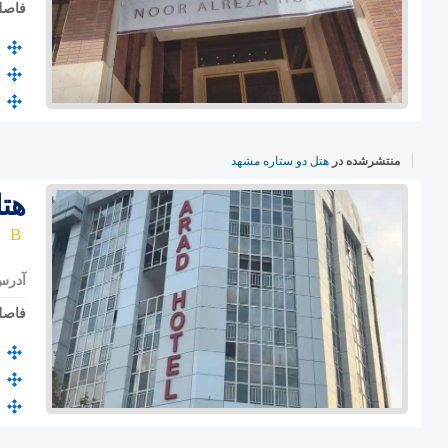
فاصل
منتشرشده در
هتل دو ستاره مشهد
هت
آدرس
فاصل