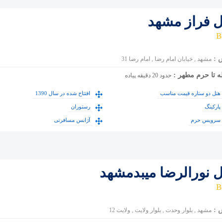
ل فراز مشهد
 :
مشهد , خیابان امام رضا , امام رضا 31
ه تا حرم مطهر :
حدود 20 دقیقه پیاده
هتل دو ستاره قیمت مناسب
افتتاح شده در سال 1390
پارکینگ
رستوران
سرویس حرم
آژانس مسافرتی
ل نورالرضا میبدمشهد
 :
مشهد , بلوار وحدت , بلوار ولایت , ولایت 12