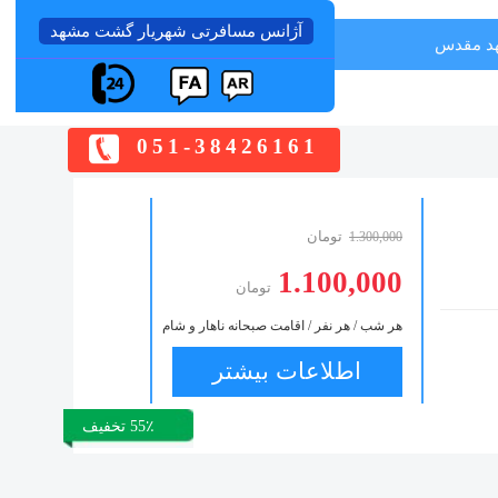
آژانس مسافرتی شهریار گشت مشهد
هد مقدس
051-38426161
تومان
1.300,000
1.100,000
تومان
هر شب / هر نفر / اقامت صبحانه ناهار و شام
اطلاعات بیشتر
55٪ تخفیف