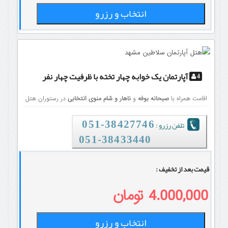
انتخاب و رزرو
آپارتمان یک خوابه چهار تخته
با ظرفیت چهار نفر
4
اقامت همراه با
صبحانه بوفه
و
ناهار و شام منوی انتخابی
در رستوران هتل
تلفن رزرو :
38427746-051
051-38433440
قیمت بعد از تخفیف :
4.000,000 تومان
انتخاب و رزرو