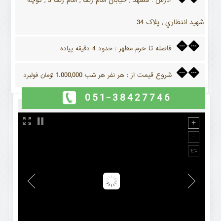
آدرس
مشهد , خیابان امام رضا , امام رضا 3 , کوچه
:
شهيد انتظاري , پلاک 34
فاصله تا حرم مطهر
: حدود 4 دقیقه پیاده
شروع قیمت از
1.000,000
: هر نفر هر شب
تومان فولبرد
051-38427746