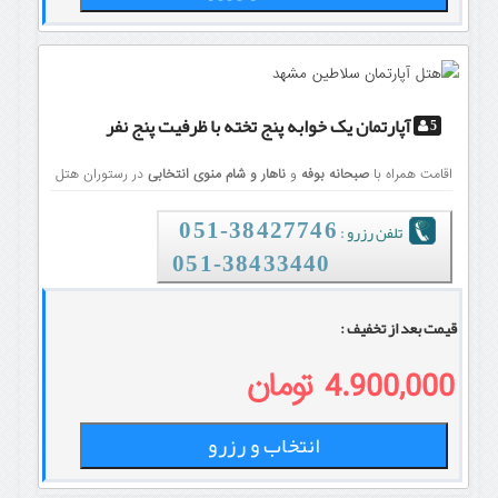
آپارتمان یک خوابه پنج تخته
با ظرفیت پنج نفر
5
اقامت همراه با
صبحانه بوفه
و
ناهار و شام منوی انتخابی
در رستوران هتل
تلفن رزرو :
38427746-051
051-38433440
قیمت بعد از تخفیف :
4.900,000 تومان
انتخاب و رزرو