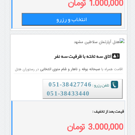
1.000,000 تومان
انتخاب و رزرو
اتاق سه تخته
با ظرفیت سه نفر
3
اقامت همراه با
صبحانه بوفه
و
ناهار و شام منوی انتخابی
در رستوران هتل
تلفن رزرو :
38427746-051
051-38433440
قیمت بعد از تخفیف :
3.000,000 تومان