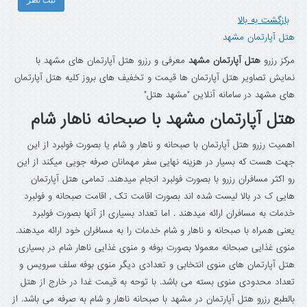
ثبت نظر
بازگشت به بالا
هتل آپارتمان مشهد
مرکز رزرو
هتل آپارتمان مشهد
معرفی و رزرو هتل آپارتمان های مشهد با
نمایش تصاویر هتل آپارتمان ها قیمت و تخفیف های بروز کلیه هتل آپارتمان
های مشهد در سامانه آنلاین "مشهد هتل"
هتل آپارتمان مشهد با صبحانه ناهار شام
اهمیت رزرو هتل آپارتمان با صبحانه و ناهار و شام یا بصورت فولبرد از این
جهت هست که بسیار در هزینه نهایی سفر مهمانان صرفه جویی میکند از این
رو اکثر مسافران رزرو با بصورت فولبرد انجام میدهند. تمامی هتل آپارتمان
هایی ک در بالا لیست شده اند بصورت اقامت تک , اقامت صبحانه و فولبرد
خدمات به مسافران ارائه میدهند . اما تعداد بسیاری از آنها بصورت فولبرد
یعنی همراه با صبحانه و ناهار و شام خدمات را به مسافران خود ارائه میدهند.
منوی غذایی صبحانه معمولا بصورت بوفه و منوی غذایی ناهار شام در بسیاری
هتل آپارتمان های منوی انتخابی و تعدادی دیگر منوی بوفه سلف سرویس و
تعداد محدودی منوی بسته می باشد. با توحه به قیمت غدا در خارج از هتل
بالطبع رزرو هتل آپارتمان در مشهد با صبحانه ناهار و شام به صرفه می باشد. از