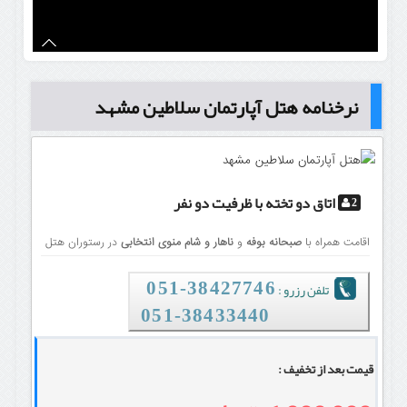
نرخنامه هتل آپارتمان سلاطین مشهد
اتاق دو تخته
با ظرفیت دو نفر
2
اقامت همراه با
صبحانه بوفه
و
ناهار و شام منوی انتخابی
در رستوران هتل
تلفن رزرو :
38427746-051
051-38433440
قیمت بعد از تخفیف :