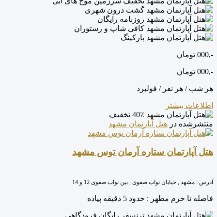
تخفیف سرزمین موج های آبی
گشت درون شهری
روزنامه رایگان
کافی شاپ و رستوران
پارکینگ
-,000
تومان
-,000
تومان
هر شب / هر نفر / فولبرد
اطلاعات بیشتر
40٪ تخفیف
منتشرشده در
هتل آپارتمان مشهد
هتل آپارتمان ستاره آرمان توس مشهد
آدرس :
مشهد , خیابان نواب صفوی , بین نواب صفوی 12 و 14
فاصله تا حرم مطهر :
حدود 5 دقیقه پیاده
ترنسفر رایگان فرودگاهی