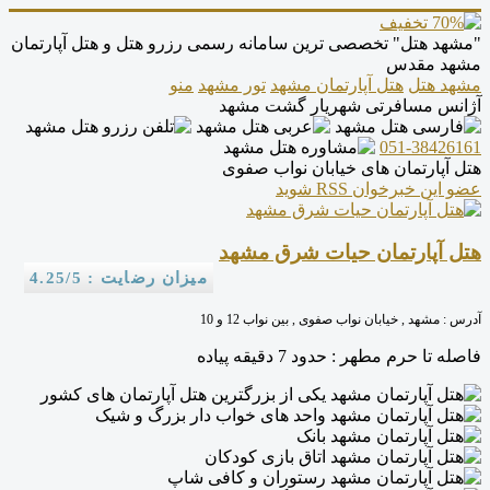
"مشهد هتل" تخصصی ترین سامانه رسمی رزرو هتل و هتل آپارتمان
مشهد مقدس
مشهد هتل
هتل آپارتمان مشهد
تور مشهد
منو
آژانس مسافرتی شهریار گشت مشهد
051-38426161
هتل آپارتمان های خیابان نواب صفوی
عضو این خبرخوان RSS شوید
هتل آپارتمان حیات شرق مشهد
میزان رضایت : 4.25/5
آدرس :
مشهد , خیابان نواب صفوی , بین نواب 12 و 10
فاصله تا حرم مطهر :
حدود 7 دقیقه پیاده
یکی از بزرگترین هتل آپارتمان های کشور
واحد های خواب دار بزرگ و شیک
بانک
اتاق بازی کودکان
رستوران و کافی شاپ