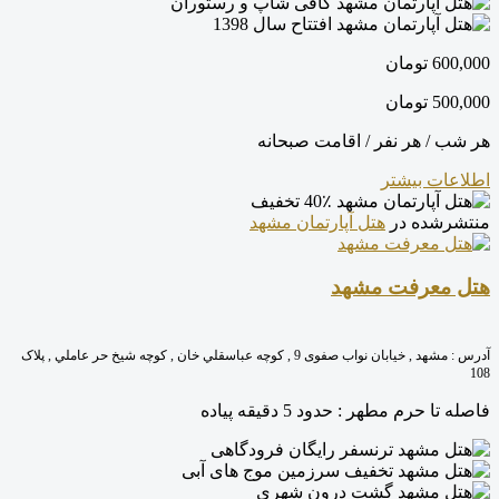
کافی شاپ و رستوران
افتتاح سال 1398
600,000
تومان
500,000
تومان
هر شب / هر نفر / اقامت صبحانه
اطلاعات بیشتر
40٪ تخفیف
منتشرشده در
هتل آپارتمان مشهد
هتل معرفت مشهد
آدرس :
مشهد , خیابان نواب صفوی 9 , کوچه عباسقلي خان , کوچه شيخ حر عاملي , پلاک
108
فاصله تا حرم مطهر :
حدود 5 دقیقه پیاده
ترنسفر رایگان فرودگاهی
تخفیف سرزمین موج های آبی
گشت درون شهری