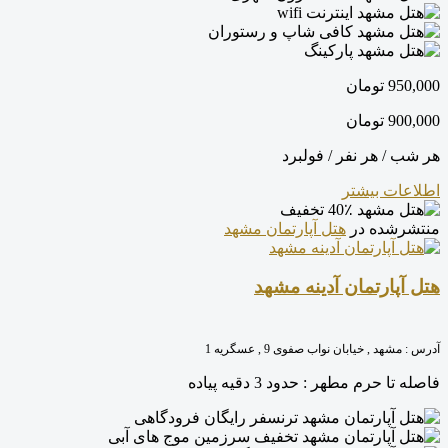
اینترنت wifi
کافی شاپ و رستوران
پارکینگ
950,000
تومان
900,000
تومان
هر شب / هر نفر / فولبرد
اطلاعات بیشتر
40٪ تخفیف
منتشرشده در
هتل آپارتمان مشهد
هتل آپارتمان آدینه مشهد
آدرس :
مشهد , خیابان نواب صفوی 9 , عسگريه 1
فاصله تا حرم مطهر :
حدود 3 دقیه پیاده
ترنسفر رایگان فرودگاهی
تخفیف سرزمین موج های آبی