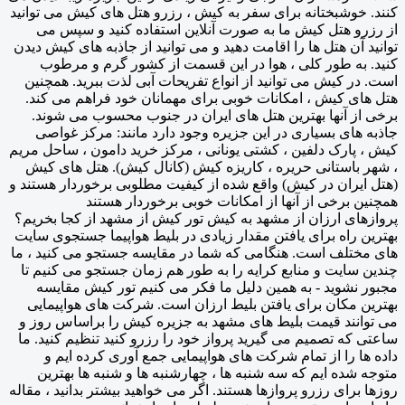
کنند. خوشبختانه برای سفر به کیش ، رزرو هتل های کیش می توانید
از رزرو هتل کیش ما به صورت آنلاین استفاده کنید و سپس می
توانید آن هتل ها را اقامت دهید و می توانید از جاذبه های کیش دیدن
کنید. به طور کلی ، هوا در این قسمت از کشور گرم و مرطوب
است. در کیش می توانید از انواع تفریحات آبی لذت ببرید. همچنین
هتل های کیش ، امکانات خوبی برای مهمانان خود فراهم می کند.
برخی از آنها بهترین هتل های ایران در جنوب محسوب می شوند.
جاذبه های بسیاری در این جزیره وجود دارد مانند: مرکز غواصی
کیش ، پارک دلفین ، کشتی یونانی ، مرکز خرید دامون ، ساحل مریم
، شهر باستانی حریره ، کاریزه کیش (کانال کیش). هتل های کیش
(هتل ایران در کیش) واقع شده از کیفیت مطلوبی برخوردار هستند و
همچنین برخی از آنها از امکانات خوبی برخوردار هستند
پروازهای ارزان از مشهد به کیش تور کیش از مشهد از کجا بخریم؟
بهترین راه برای یافتن مقدار زیادی در بلیط هواپیما جستجوی سایت
های مختلف است. هنگامی که شما در مقایسه جستجو می کنید ، ما
چندین سایت و منابع کرایه را به طور هم زمان جستجو می کنیم تا
مجبور نشوید - به همین دلیل ما فکر می کنیم تور کیش مقایسه
بهترین مکان برای یافتن بلیط ارزان است. شرکت های هواپیمایی
می توانند قیمت بلیط های مشهد به جزیره کیش را براساس روز و
ساعتی که تصمیم می گیرید پرواز خود را رزرو کنید تنظیم کنید. ما
داده ها را از تمام شرکت های هواپیمایی جمع آوری کرده ایم و
متوجه شده ایم که سه شنبه ها ، چهارشنبه ها و شنبه ها بهترین
روزها برای رزرو پروازها هستند. اگر می خواهید بیشتر بدانید ، مقاله