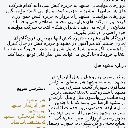
پروازهای هواپیمایی مشهد به جزیره کیش نمی دانید کدام شرکت
های هواپیمایی از مشهد به جزیره کیش پرواز می کنند؟ ما میانگین
پروازهای هواپیمایی مشهد را با پرواز به جزیره کیش جمع آوری
کرده ایم. شرکت های هواپیمایی مختلف سطح راحتی و خدمات
متفاوتی را ارائه می دهند ، بنابراین هنگام انتخاب شرکت هواپیمایی
خود راحتی را در نظر بگیرید.
فرودگاه های مشهد به جزیره کیش اینها مهمترین فرودگاههای
تجاری هستند که هم اکنون در مشهد و جزیره کیش در حال کنترل
آنها هستیم. اگر مسیر شما شامل شهری با چندین فرودگاه باشد ، با
انتخاب فرودگاه جایگزین می توانید پس انداز قابل توجهی پیدا کنید.
درباره مشهد هتل
مرکز رسمی رزرو هتل و هتل آپارتمان در
مشهد : سامانه مشهد هتل متعلق به آژانس
مسافرتی شهریار گشت مشرق زمین
دسترسی سریع
مشهد با شماره ثبت 68676 تخصصی ترین
وب سایت رزرواسیون هتل و هتل آپارتمان
هتل مشهد
در مشهد الرضا می باشد که با با چندین
هتل آپارتمان مشهد
سال سابقه تخصصی ترین خدمات اقامت و
تور مشهد
سفر در مشهد مقدس را ارائه می دهد و با
مجله گردشگری مشهد
مجوز رسمی از وزارت میراث فرهنگی،
قیمت هتل آپارتمان
صنایع دستی و گردشگری به صورت رسمی
مشهد