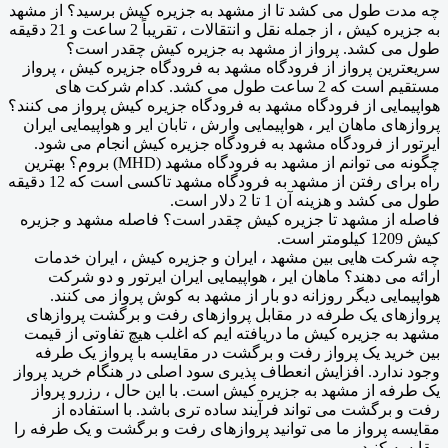
چه مدت طول می کشد تا از مشهد به جزیره کیش برسید؟ از مشهد
به جزیره کیش ، از جمله نقل و انتقالات ، تقریباً 2 ساعت و 21 دقیقه
طول می کشد. پرواز از مشهد به جزیره کیش چقدر است؟
سریعترین پرواز از فرودگاه مشهد به فرودگاه جزیره کیش ، پرواز
مستقیم است که 2 ساعت طول می کشد. کدام شرکت های
هواپیمایی از فرودگاه مشهد به فرودگاه جزیره کیش پرواز می کنند؟
پروازهای ماهان ایر ، هواپیمایی وارش ، تابان ایر و هواپیمایی ایران
ایرتور از فرودگاه مشهد به فرودگاه جزیره کیش انجام می شود.
چگونه می توانم از مشهد به فرودگاه مشهد (MHD) بروم؟ بهترین
راه برای رفتن از مشهد به فرودگاه مشهد تاکسی است که 12 دقیقه
طول می کشد و هزینه آن 1 تا 2 دلار است.
فاصله از مشهد تا جزیره کیش چقدر است؟ فاصله مشهد و جزیره
کیش 1209 کیلومتر است.
چه شرکت هایی بین مشهد ، ایران و جزیره کیش ، ایران خدمات
ارائه می دهند؟ ماهان ایر ، هواپیمایی ایران ایرتور و دو شرکت
هواپیمایی دیگر روزانه دو بار از مشهد به کوش پرواز می کنند.
پروازهای یک طرفه در مقابل پروازهای رفت و برگشت پروازهای
مشهد به جزیره کیش ما دریافته ایم که اغلب هیچ تفاوتی از قیمت
بین خرید یک پرواز رفت و برگشت در مقایسه با پرواز یک طرفه
وجود ندارد. افزایش انعطاف پذیری سود اصلی در هنگام خرید پرواز
یک طرفه از مشهد به جزیره کیش است. با این حال ، رزرو پرواز
رفت و برگشت می تواند فرآیند ساده تری باشد. با استفاده از
مقایسه پرواز ما می توانید پروازهای رفت و برگشت و یک طرفه را
مقایسه کنید.