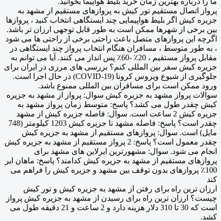
ما را درباره بهترین زمان خرید بلیط هواپیما بخوانید.
پرواز اتصال مستقیم تور کیش به پروازهای مستقیم از مشهد به
جزیره کیش اگر بلیط هواپیمایی چند ایستگاهی انتخاب کنید ، پروازها
بین برخی از شهرها ممکن است به طور قابل توجهی ارزان تر باشد.
اگرچه این پروازهای متصل باعث راحتی برخی از راحتی ها می شود
، به طور متوسط ، مسافران هنگام انتخاب پرواز چند ایستگاهی در
مقابل پرواز مستقیم ، 20٪ -60٪ پس انداز می کنند. آیا می توانم به
جزیره کیش سفر بین المللی کنم؟ بررسی های مرزی در ایران برای
جلوگیری از شیوع ویروس کرونا (COVID-19) در حال اجرا است.
ورود ممکن است برای مسافران بین المللی ممنوع باشد.
سوالات پرواز مشهد به جزیره کیش سوال: پرواز از مشهد به جزیره
کیش چقدر طول می کشد؟ پاسخ: متوسط زمان پرواز مشهد به
جزیره کیش 2 ساعت است. سوال: فاصله جزیره کیش از مشهد
چقدر است؟ پاسخ: فاصله مشهد تا جزیره کیش 1203 کیلومتر (748
مایل) است. سوال: پروازهای مستقیم از مشهد به جزیره کیش
چقدر معمول است؟ پاسخ: 2 پرواز مستقیم از مشهد به جزیره کیش
انجام می شود. سوال: مشهورترین ایرلاین های مشهد برای
پروازهای مستقیم از مشهد به جزیره کیش کدامند؟ پاسخ: ماهان ایر
100٪ پروازهای بدون توقف بین مشهد و جزیره کیش را فراهم می
کند
ارزان ترین راه برای رفتن از مشهد به جزیره کیش و تور کیش
چیست؟ ارزان ترین راه برای رسیدن از مشهد به جزیره کیش پرواز
است که 30 تا 310 دلار هزینه دارد و 2 ساعت و 21 دقیقه طول می
کشد.