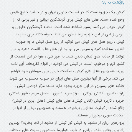
بازگشت به بالا
کیش یک جزیره است که در قسمت جنوبی ایران و در حاشیه خلیج فارس
واقع شده است. هتل های کیش برای گردشگران ایرانی و غیرایرانی که از
کیش دیدن می کنند بسیار شناخته شده است. سالانه گردشگران خارجی و
ایرانی زیادی از این جزیره زیبا دیدن می کنند. خوشبختانه برای سفر به
کیش ، رزرو هتل های کیش می توانید از رزرو هتل کیش ما به صورت
آنلاین استفاده کنید و سپس می توانید آن هتل ها را اقامت دهید و می
توانید از جاذبه های کیش دیدن کنید. به طور کلی ، هوا در این قسمت از
کشور گرم و مرطوب است. در کیش می توانید از انواع تفریحات آبی لذت
ببرید. همچنین هتل های کیش ، امکانات خوبی برای مهمانان خود فراهم
می کند. برخی از آنها بهترین هتل های ایران در جنوب محسوب می شوند.
جاذبه های بسیاری در این جزیره وجود دارد مانند: مرکز غواصی کیش ،
پارک دلفین ، کشتی یونانی ، مرکز خرید دامون ، ساحل مریم ، شهر باستانی
حریره ، کاریزه کیش (کانال کیش). هتل های کیش (هتل ایران در کیش)
واقع شده از کیفیت مطلوبی برخوردار هستند و همچنین برخی از آنها از
امکانات خوبی برخوردار هستند
پروازهای ارزان از مشهد به کیش تور کیش از مشهد از کجا بخریم؟ بهترین
راه برای یافتن مقدار زیادی در بلیط هواپیما جستجوی سایت های مختلف