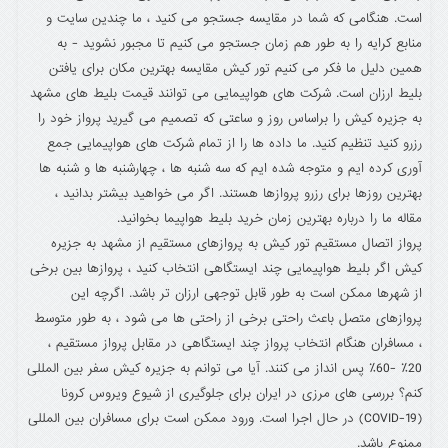
است. هنگامی که شما در مقایسه جستجو می کنید ، ما چندین سایت و
منابع کرایه را به طور هم زمان جستجو می کنیم تا مجبور نشوید - به
همین دلیل ما فکر می کنیم تور کیش مقایسه بهترین مکان برای یافتن
بلیط ارزان است. شرکت های هواپیمایی می توانند قیمت بلیط های مشهد
به جزیره کیش را براساس روز و ساعتی که تصمیم می گیرید پرواز خود را
رزرو کنید تنظیم کنید. ما داده ها را از تمام شرکت های هواپیمایی جمع
آوری کرده ایم و متوجه شده ایم که سه شنبه ها ، چهارشنبه ها و شنبه ها
بهترین روزها برای رزرو پروازها هستند. اگر می خواهید بیشتر بدانید ،
مقاله ما را درباره بهترین زمان خرید بلیط هواپیما بخوانید.
پرواز اتصال مستقیم تور کیش به پروازهای مستقیم از مشهد به جزیره
کیش اگر بلیط هواپیمایی چند ایستگاهی انتخاب کنید ، پروازها بین برخی
از شهرها ممکن است به طور قابل توجهی ارزان تر باشد. اگرچه این
پروازهای متصل باعث راحتی برخی از راحتی ها می شود ، به طور متوسط
، مسافران هنگام انتخاب پرواز چند ایستگاهی در مقابل پرواز مستقیم ،
20٪ -60٪ پس انداز می کنند. آیا می توانم به جزیره کیش سفر بین المللی
کنم؟ بررسی های مرزی در ایران برای جلوگیری از شیوع ویروس کرونا
(COVID-19) در حال اجرا است. ورود ممکن است برای مسافران بین المللی
ممنوع باشد.