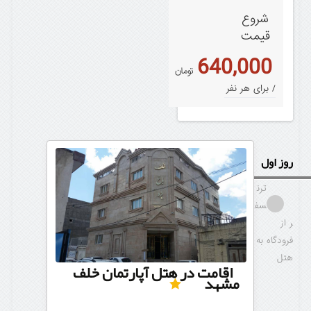
شروع
قیمت
640,000
تومان
/ برای هر نفر
روز اول
ترن
سف
ر از
فرودگاه به
هتل
اقامت در هتل آپارتمان خلف
مشهد